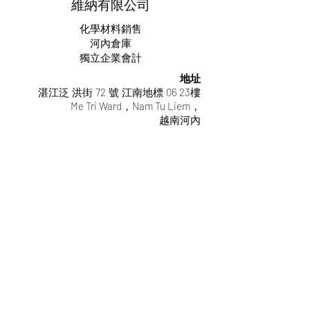
維納有限公司
化學材料銷售
河內倉庫
獨立企業會計
地址
湛江泛
洪街
72
號
江南地標
06 23樓
Me Tri Ward，Nam Tu Liem，
越南河內