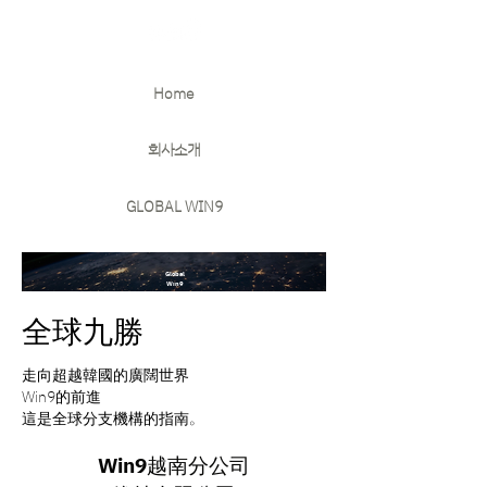
Home
회사소개
GLOBAL WIN9
>
>
Global
Win9
全球九勝
走向超越韓國的廣闊世界
Win9的前進
這是全球分支機構的指南。
Win9越南分公司